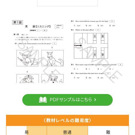
PDFサンプルはこちら
〈教材レベルの難易度〉
易
普通
難