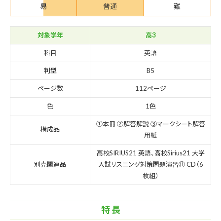
易
普通
難
対象学年
高3
科目
英語
判型
B5
ページ数
112ページ
色
1色
①本冊 ②解答解説 ③マークシート解答
構成品
用紙
高校SIRIUS21 英語、高校Sirius21 大学
別売関連品
入試リスニング対策問題演習⑪ CD（6
枚組）
特 長