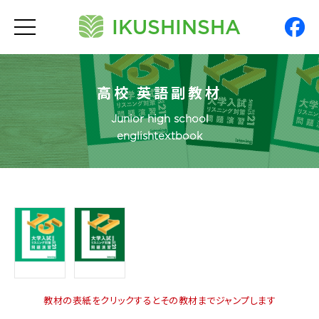
IKUSHINSHA
t
o
g
g
l
e
n
高校 英語副教材
a
v
Junior high school
i
g
englishtextbook
a
t
i
o
n
教材の表紙をクリックするとその教材までジャンプします