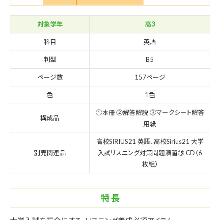
対象学年
高3
科目
英語
判型
B5
ページ数
157ページ
色
1色
①本冊 ②解答解説 ③マークシート解答
構成品
用紙
高校SIRIUS21 英語、高校Sirius21 大学
別売関連品
入試リスニング対策問題演習⑮ CD（6
枚組）
特 長