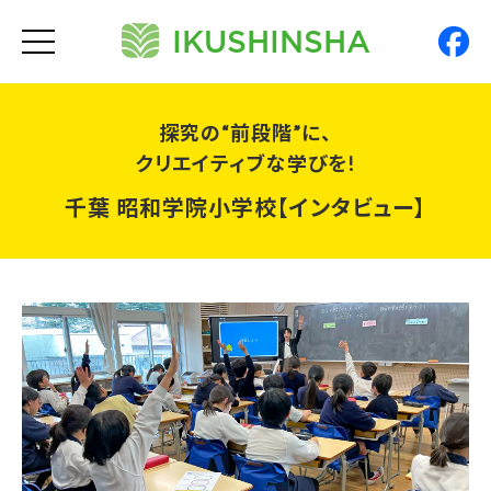
IKUSHINSHA
t
o
g
g
l
e
探究の“前段階”に、
n
a
クリエイティブな学びを!
v
i
千葉 昭和学院小学校【インタビュー】
g
a
t
i
o
n