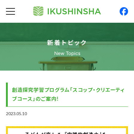
IKUSHINSHA
t
o
g
g
l
e
n
新着トピック
a
v
i
New Topics
g
a
t
i
o
n
創造探究学習プログラム「スコップ・クリエーティ
ブコース」のご案内!
2023.05.10