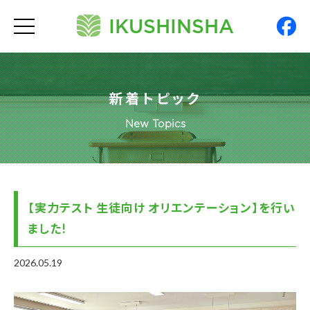
IKUSHINSHA
t
o
g
g
l
e
n
新着トピック
a
v
i
New Topics
g
a
t
i
o
n
【実力テスト 生徒向け オリエンテーション】を行い
ました!
2026.05.19