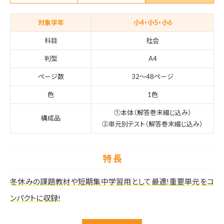
対象学年
小4・小5・小6
科目
社会
判型
A4
ページ数
32〜48ページ
色
1色
①本体（解答巻末綴じ込み）
構成品
②単元別テスト（解答巻末綴じ込み）
特 長
冬休みの課題教材や短期集中学習用として最適!
重要単元をコ
ンパクトに収録!