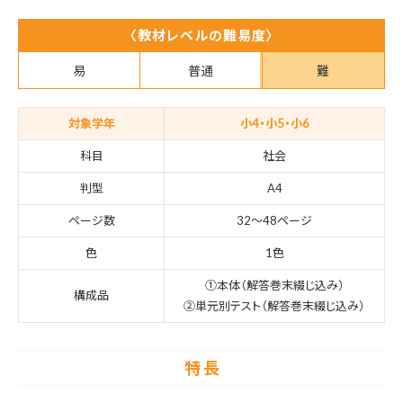
〈教材レベルの難易度〉
易
普通
難
対象学年
小4・小5・小6
科目
社会
判型
A4
ページ数
32〜48ページ
色
1色
①本体（解答巻末綴じ込み）
構成品
②単元別テスト（解答巻末綴じ込み）
特 長