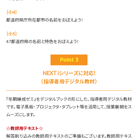
［小4］
都道府県庁所在都市の名前をおぼえよう!
［小5］
47都道府県の名前と特色をおぼえよう!
Point 3
NEXT iシリーズに対応!
（指導者用デジタル教材）
『冬期練成ゼミ』をデジタルブックの形にした、指導者用デジタル教材
です。
電子黒板・プロジェクタ・タブレット等を活用して、授業展開をス
ムーズにします。
☆教師用テキスト☆
解答刷り込みの教師用テキストのご準備もございます。
教師用テキス