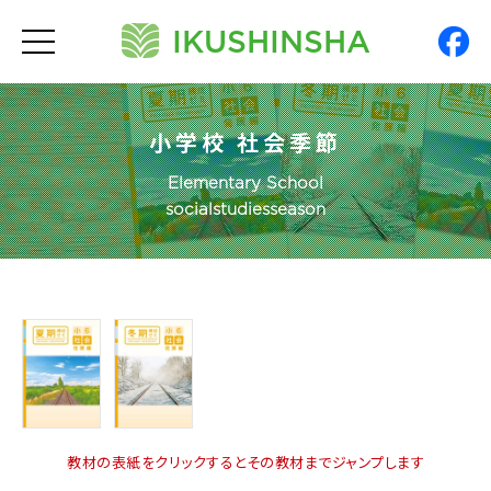
IKUSHINSHA
t
o
g
g
l
e
n
小学校 社会季節
a
v
Elementary School
i
g
socialstudiesseason
a
t
i
o
n
教材の表紙をクリックするとその教材までジャンプします